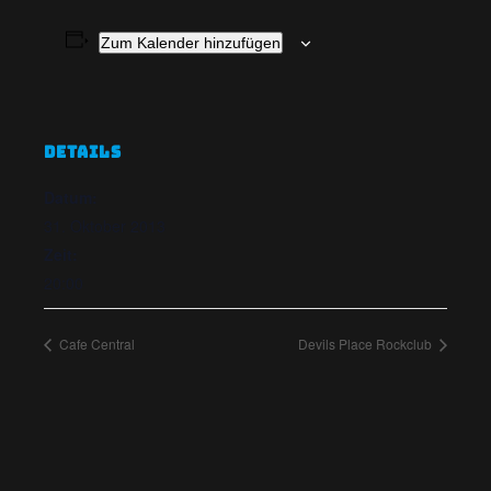
Zum Kalender hinzufügen
DETAILS
Datum:
31. Oktober 2013
Zeit:
20:00
Cafe Central
Devils Place Rockclub