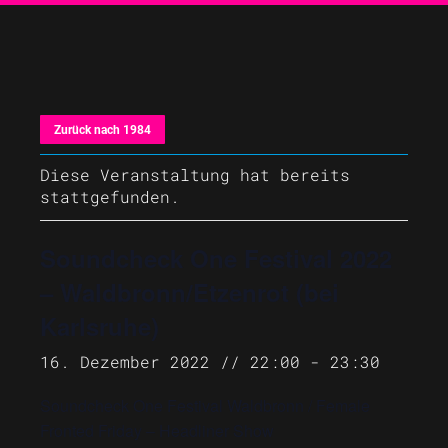
Zurück nach 1984
Diese Veranstaltung hat bereits
stattgefunden.
Soundcheck One Festival 2022
– Waldbronn/Etzenrot (bei
Karlsruhe)
16. Dezember 2022 // 22:00
-
23:30
Soundcheck One Festival Waldbronn / Female
Fronted Friday – Headliner Show