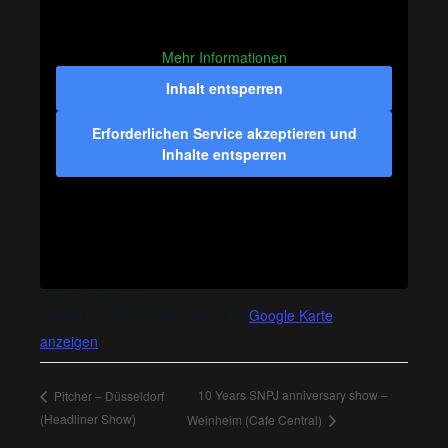
Mehr Informationen
Inhalt entsperren
Erforderlichen Service akzeptieren und
Inhalte entsperren
VERANSTALTUNGSORT
Soundcheck One – Festival
Fabrikstraße 94
Waldbronn
,
BW
76337
Germany
Google Karte
anzeigen
10 Years SNPJ anniversary show –
Pitcher – Düsseldorf
(Headliner Show)
Weinheim (Cafe Central)