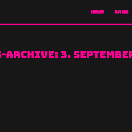
NEWS
BAND
s-Archive:
3. Septembe
forces with The New Roses
 geben zu dürfen, dass wir im Oktober Teil d
nden deutschen Städten…