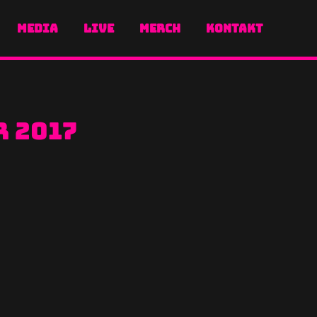
MEDIA
LIVE
MERCH
KONTAKT
r 2017
er „One More For The Road Tour“ von