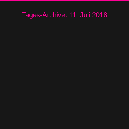
Tages-Archive:
11. Juli 2018
Sommer läuft!
News
Von
Alexis
11. Juli 2018
Wir stecken schon mittendrin in der Festival-
Saison. Letzte Woche spielten wir noch beim
Taubenrock Open Air in Viernheim und auf der
Kissin Dynamite Album-Release-Party im Berliner
Sage-Club und diese Woche…