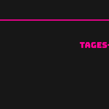
Tages
Erfolgreicher Start in den 
News
Von
Alexis
22. September 2019
Wir haben es geschafft! Dank euerer
gewonnen und werden dort im Novembe