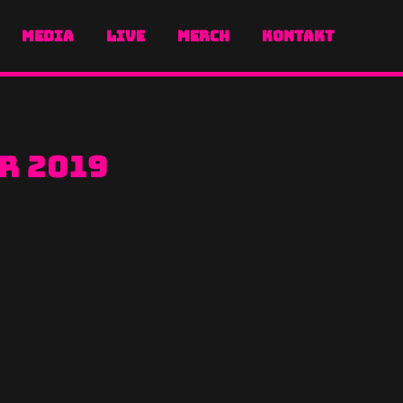
MEDIA
LIVE
MERCH
KONTAKT
r 2019
oting zum Metal Hammer Paradise
issin´Dynamite, The…