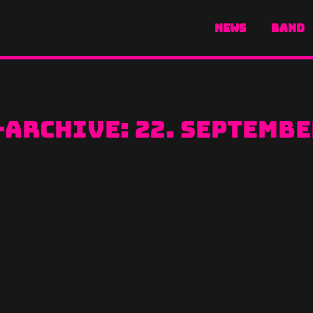
NEWS
BAND
-Archive:
22. Septembe
Herbst 2019
 tatkräftigen Unterstützung, haben wir das V
r, mit Bands wie Steel Panther, Powerwolf, K