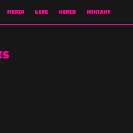
MEDIA
LIVE
MERCH
KONTAKT
is
h klappen. Wir sind aus über 900