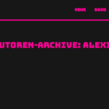
NEWS
BAND
utoren-Archive:
Alex
stival?
glich! Mit eurer Hilfe könnte das tatsächlic
5 besten Hard Rock Acts…