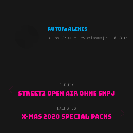
on
on
on
Facebook
X
WhatsApp
Autor:
Alexis
https://supernovaplasmajets.de/etern
Kommentarnavigation
ZURÜCK
Vorheriger
Streetz Open Air ohne SNPJ
Beitrag:
NÄCHSTES
Nächster
X-Mas 2020 Special Packs
Beitrag: