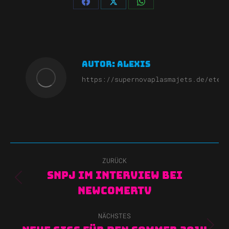
Share
Share
Share
on
on
on
Facebook
X
WhatsApp
Autor:
Alexis
https://supernovaplasmajets.de/etern
Kommentarnavigation
ZURÜCK
SNPJ im Interview bei
Vorheriger
NewcomerTV
Beitrag:
NÄCHSTES