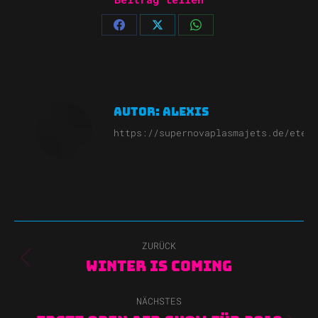
Share
Share
Share
on
on
on
Facebook
X
WhatsApp
Autor:
Alexis
https://supernovaplasmajets.de/etern
Kommentarnavigation
ZURÜCK
Vorheriger
Winter is coming
Beitrag:
NÄCHSTES