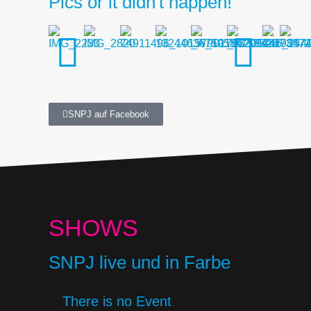
Pics or it didn't happen!
SNPJ auf Facebook
SHOWS
SNPJ live und in Farbe
There is no Event