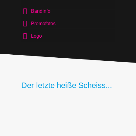
Bandinfo
Promofotos
Logo
Der letzte heiße Scheiss...